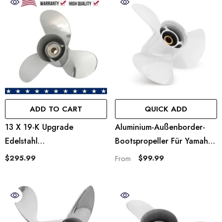
Keilverzahnung, Nr. 688-
45930-02-00, Rechts
ADD TO CART
QUICK ADD
13 X 19-K Upgrade
Aluminium-Außenborder-
Edelstahl
Bootspropeller Für Yamaha-
Außenbordmotoren Boot
Motoren 50–130 PS, 15
$295.99
$99.99
From
Propeller Passend Für
Spline-Zähne, RH
Yamaha Motoren 50-130HP