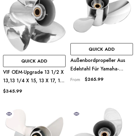
QUICK ADD
Außenbordpropeller Aus
QUICK ADD
Edelstahl Für Yamaha-
VIF OEM-Upgrade 13 1/2 X
Motoren 50–130 PS, 15
$265.99
From
13,13 1/4 X 15, 13 X 17, 13
Keilzähne, Rechts
X 19, 13 X 21-K-Serie
$345.99
Edelstahlpropeller Für
Yamaha-Außenbordmotoren
60-115 PS, 15-Keilzähne, RH