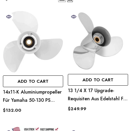
0,5 X 15 Edelstahl-Propeller-Turbo
13 1/2x20 Raker Series 
Sort
Filter
ür Mercury-Außenbordmotoren
Edelstahl-Propeller Passe
5–70 PS, 13 Keilzähne, Rechts
Yamaha Außenbordpropell
259.99
$350.00
Zähne
ADD TO CART
ADD TO CART
13 1/4 X 17 Upgrade-
14x11-K Aluminiumpropeller
Requisiten Aus Edelstahl Für
Für Yamaha 50-130 PS
Außenbordmotoren Von
Außenbordmotor 6E5-
$249.99
$132.00
Yamaha Mit 50–130 PS, 15-
45954-00-00, 15 Zähne, RH