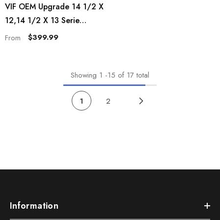
QUICK ADD
VIF OEM Upgrade 14 1/2 X
12,14 1/2 X 13 Serie
Edelstahlpropeller Für
$399.99
From
Yamaha Außenbordmotoren
60-115 PS, 15 Spline-Zähne,
RH
Showing
1
-
15
of 17 total
1
2