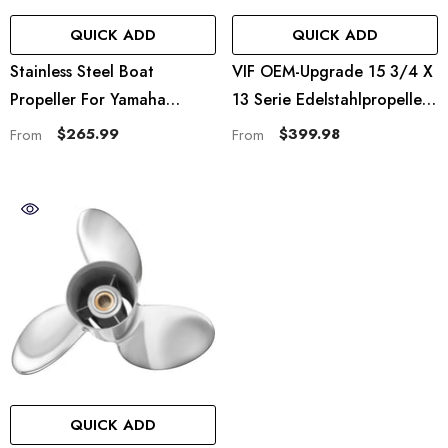
QUICK ADD
QUICK ADD
Stainless Steel Boat
VIF OEM-Upgrade 15 3/4 X
Propeller For Yamaha
13 Serie Edelstahlpropeller
Outboard Motos 60-115 HP,
Für Yamaha
$265.99
$399.98
From
From
15 Spline, RH
Außenbordmotoren 60-115
PS, 15 Spline-Zähne, RH