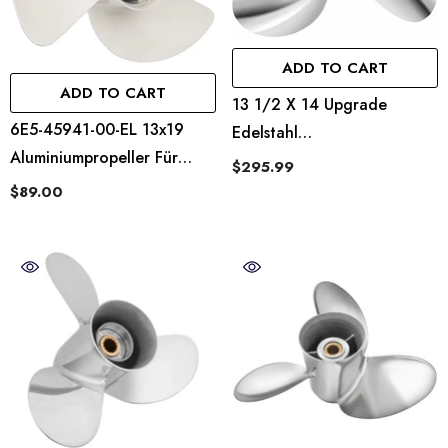
ADD TO CART
ADD TO CART
13 1/2 X 14 Upgrade
6E5-45941-00-EL 13x19
Edelstahl
Aluminiumpropeller Für
Außenbordmotoren Boot
$295.99
Yamaha 60-115 PS
Propeller Fit Yamaha
$89.00
Außenbordmotoren, 15
Motoren 50-130HP
Spline-Zähne