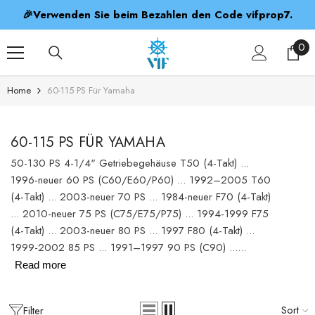
SKIP TO CONTENT
op7.
Feiertagshinweis: Bestellungen, die zwischen dem 2
Januar und dem 7. Februar eingehen, werden am 7
Februar versandt
0
0
ite
Home
60-115 PS Für Yamaha
60-115 PS FÜR YAMAHA
50-130 PS 4-1/4" Getriebegehäuse T50 (4-Takt) ...
1996-neuer 60 PS (C60/E60/P60) ... 1992–2005 T60
(4-Takt) ... 2003-neuer 70 PS ... 1984-neuer F70 (4-Takt)
... 2010-neuer 75 PS (C75/E75/P75) ... 1994-1999 F75
(4-Takt) ... 2003-neuer 80 PS ... 1997 F80 (4-Takt) ...
1999-2002 85 PS ... 1991–1997 90 PS (C90) ......
Read more
ADD TO CART
ADD TO CART