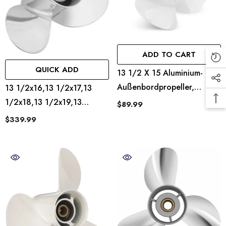
ADD TO CART
QUICK ADD
13 1/2 X 15 Aluminium-
Außenbordpropeller,
13 1/2x16,13 1/2x17,13
Passend Für Yamaha 50–
1/2x18,13 1/2x19,13
$89.99
150 PS, 15er-Keilzahnung,
1/2x20,13 1/2x21,13
$339.99
Rechts
1/2x22 Edelstahl-
Außenbordpropeller Für
Yamaha-Motoren 60-115
PS, 15 Zähne, RH