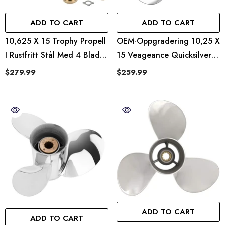
ADD TO CART
ADD TO CART
10,625 X 15 Trophy Propell
OEM-Oppgradering 10,25 X
I Rustfritt Stål Med 4 Blader
15 Veageance Quicksilver-
For Mercury 25–70 Hk, 13
Propell
$279.99
$259.99
Splinetenner
ADD TO CART
ADD TO CART