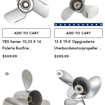
ADD TO CART
ADD TO CART
YBS-Serien 10,25 X 14
13 X 19-K Oppgraderte
Polerte Rustfrie
Utenbordsmotorpropeller I
Utenbordsmotorpropeller
Rustfritt Stål Passer Til
$309.99
$295.99
Yamaha-Motorer 50–130
Hk