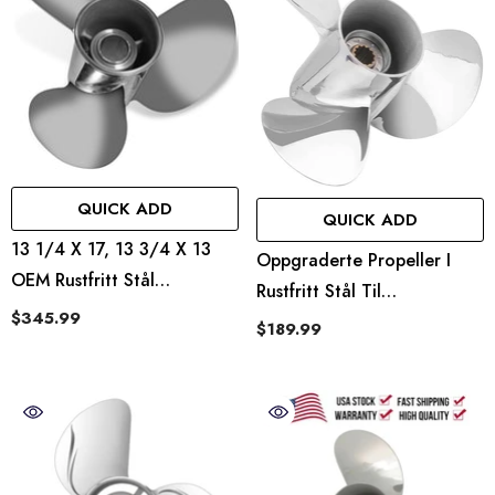
QUICK ADD
QUICK ADD
13 1/4 X 17, 13 3/4 X 13
Oppgraderte Propeller I
OEM Rustfritt Stål
Rustfritt Stål Til
Utenbordspropell Passer Til
$345.99
Påhengsmotorer, Passer Til
$189.99
Mercury-Motorer 40–140
Yamaha-Motorer 25–60 Hk,
Hk
13 Spline-Tenner, Høyre