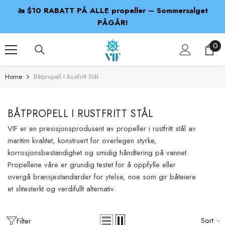
SKIP TO CONTENT
🚤 $10 RABATT PÅ ALLE propeller – Sommersalget
PÅGÅR!
0
0
ite
Home
Båtpropell I Rustfritt Stål
BÅTPROPELL I RUSTFRITT STÅL
VIF er en presisjonsprodusent av propeller i rustfritt stål av
maritim kvalitet, konstruert for overlegen styrke,
korrosjonsbestandighet og smidig håndtering på vannet.
Propellene våre er grundig testet for å oppfylle eller
overgå bransjestandarder for ytelse, noe som gir båteiere
et slitesterkt og verdifullt alternativ.
Sort
Filter
ADD TO CART
ADD TO CART