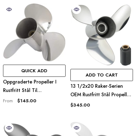
13 Spline-Tenner, Høyre
QUICK ADD
ADD TO CART
Oppgraderte Propeller I
13 1/2x20 Raker-Serien
Rustfritt Stål Til
OEM Rustfritt Stål Propell
Utenbordsmotorer, Passer
$145.00
From
Passer Til Yamaha
$345.00
Til Yamaha-Motorer 20–30
Påhengsmotorpropell 13
Hk, 10 Spline Tenner, Høyre
Tenner