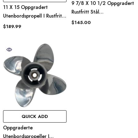
9 7/8 X 10 1/2 Oppgradert
11 X 15 Oppgradert
Rustfritt Stål
Utenbordspropell I Rustfritt
Utenbordsmotor Propeller
$145.00
Stål For Mercury-Motorer
$189.99
Passer Til Yamaha-Motorer
40–60 Hk, 13 Tenner,
20-30 Hk
Høyre
QUICK ADD
Oppgraderte
Utenbordspropeller I