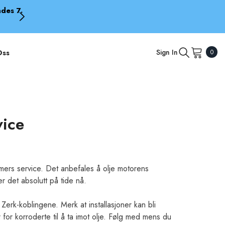
ndes 7.
🚤 $10 RABATT PÅ ALLE propeller – So
0
Oss
Sign In
0
item
vice
timers service. Det anbefales å olje motorens
er det absolutt på tide nå.
Zerk-koblingene. Merk at installasjoner kan bli
 for korroderte til å ta imot olje. Følg med mens du