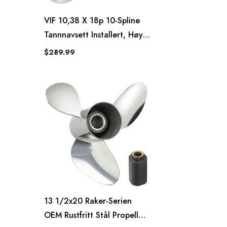
VIF 10,38 X 18p 10-Spline
Tannnavsett Installert, Høyre
Chopperpropell
$289.99
13 1/2x20 Raker-Serien
OEM Rustfritt Stål Propell