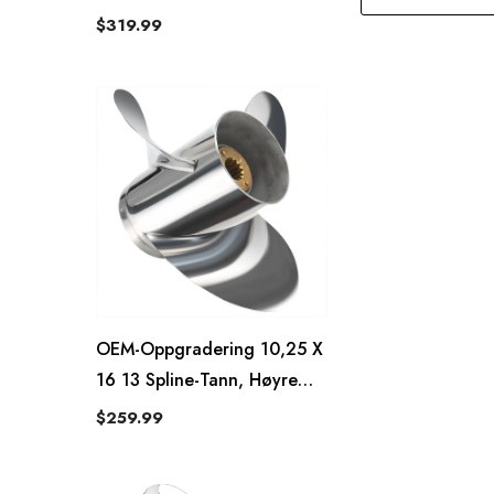
Høyre, Chopperpropell
$319.99
OEM-Oppgradering 10,25 X
16 13 Spline-Tann, Høyre
Vengeance-Propell
$259.99