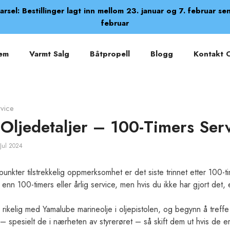
arsel: Bestillinger lagt inn mellom 23. januar og 7. februar se
februar
em
Varmt Salg
Båtpropell
Blogg
Kontakt 
vice
Oljedetaljer – 100-Timers Ser
Jul 2024
unkter tilstrekkelig oppmerksomhet er det siste trinnet etter 100-
re enn 100-timers eller årlig service, men hvis du ikke har gjort det, 
 rikelig med Yamalube marineolje i oljepistolen, og begynn å treffe 
 – spesielt de i nærheten av styrerøret – så skift dem ut hvis de er