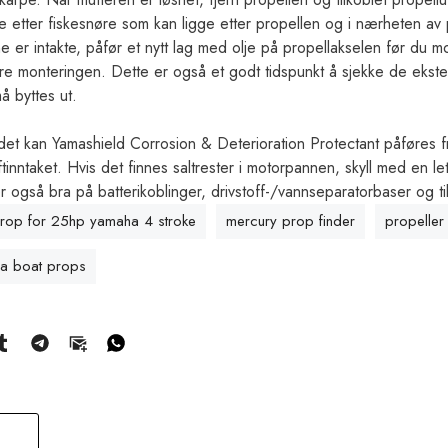
e etter fiskesnøre som kan ligge etter propellen og i nærheten av p
 er intakte, påfør et nytt lag med olje på propellakselen før du mo
ullføre monteringen. Dette er også et godt tidspunkt å sjekke de e
må byttes ut.
et kan Yamashield Corrosion & Deterioration Protectant påføres fr
tinntaket. Hvis det finnes saltrester i motorpannen, skyll med en le
r også bra på batterikoblinger, drivstoff-/vannseparatorbaser og ti
prop for 25hp yamaha 4 stroke
mercury prop finder
propeller
a boat props
T