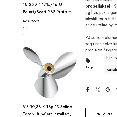
10,25 X 14/15/16-G
propellaksel
. S
Polert/svart YBS Rustfritt
og hvis pakningene
kilestift for å f
Stål Utenbordspropell Til
$309.99
er de utslitte og 
Båt
På selve motorhod
seg unna selve luf
produktet fungere
best 
Tags:
yamah
VIF 10,38 X 18p 13 Spline
Tooth Hub-Sett Installert,
PREV POS