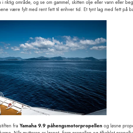
 i riktig område, og se om gammel, skitten olje eller vann eller be
ne være fylt med rent fett til enhver tid. Et tynt lag med fett på 
stiften fra
Yamaha 9.9 påhengsmotorpropellen
og løsne prope
arpe. Når mutteren er løsnet, fjern propellen og tilkoblet propellu