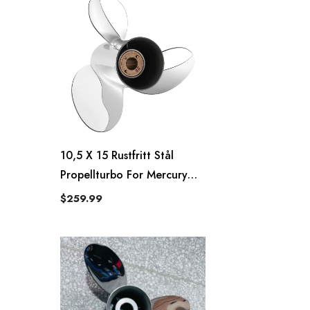
10,5 X 15 Rustfritt Stål
Propellturbo For Mercury
Påhengsmotor 25-70 Hk, 13
$259.99
Spline Tenner, Høyre