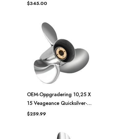
Passer Til Yamaha
$345.00
Påhengsmotorpropell 13
Tenner
OEM-Oppgradering 10,25 X
15 Veageance Quicksilver-
Propell
$259.99