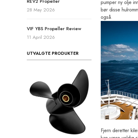
REV2 Propeller
pumper ny olje inn
bør disse hulromme
28 May 2026
også.
VIF YBS Propeller Review
11 April 2026
UTVALGTE PRODUKTER
Fjern deretter kile
kan være veldig sk