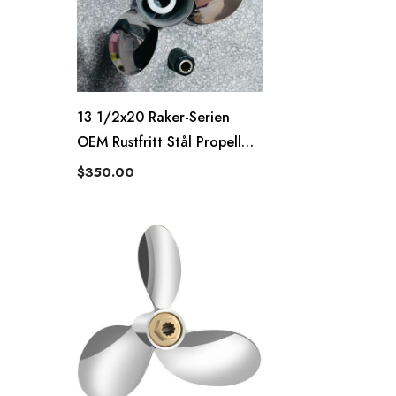
13 1/2x20 Raker-Serien
OEM Rustfritt Stål Propell
Passer Til Yamaha
$350.00
Påhengsmotorpropell 13
Tenner