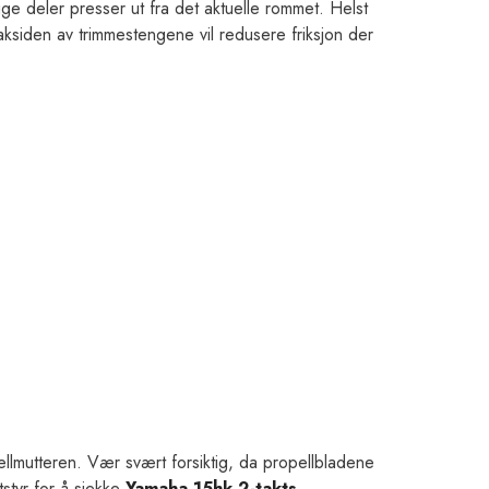
gge deler presser ut fra det aktuelle rommet. Helst
baksiden av trimmestengene vil redusere friksjon der
llmutteren. Vær svært forsiktig, da propellbladene
tstyr for å sjekke
Yamaha 15hk 2-takts