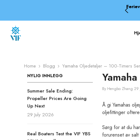
SKIP TO CONTENT
uk koden vifprop7 i kassen.
Feriev
Hj
Home
Blogg
Yamaha Oljedetaljer – 100-Timers Ser
Yamaha 
NYLIG INNLEGG
By
Hengbo Zhang
29 
Summer Sale Ending:
Propeller Prices Are Going
Å gi Yamahas oljep
Up Next
oljefittinger ofte
29 July 2026
Sørg for at du har
Real Boaters Test the VIF YBS
forurenset av salt