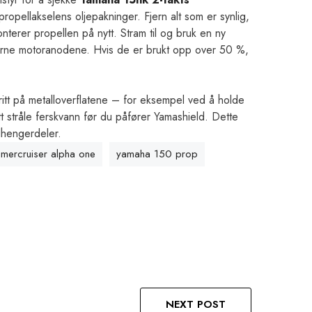
ropellakselens oljepakninger. Fjern alt som er synlig,
nterer propellen på nytt. Stram til og bruk en ny
ksterne motoranodene. Hvis de er brukt opp over 50 %,
itt på metalloverflatene – for eksempel ved å holde
tt stråle ferskvann før du påfører Yamashield. Dette
lhengerdeler.
 mercruiser alpha one
yamaha 150 prop
NEXT POST