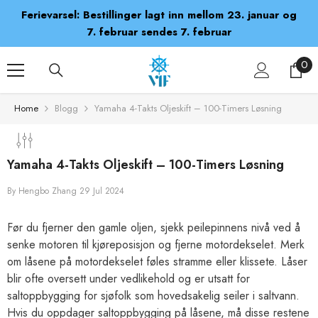
SKIP TO CONTENT
Ferievarsel: Bestillinger lagt inn mellom 23. januar og
7. februar sendes 7. februar
0
0
ite
Home
Blogg
Yamaha 4-Takts Oljeskift – 100-Timers Løsning
Yamaha 4-Takts Oljeskift – 100-Timers Løsning
By
Hengbo Zhang
29 Jul 2024
Før du fjerner den gamle oljen, sjekk peilepinnens nivå ved å
senke motoren til kjøreposisjon og fjerne motordekselet. Merk
om låsene på motordekselet føles stramme eller klissete. Låser
blir ofte oversett under vedlikehold og er utsatt for
saltoppbygging for sjøfolk som hovedsakelig seiler i saltvann.
Hvis du oppdager saltoppbygging på låsene, må disse restene