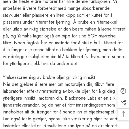
men de fleste eldre motorer har ikke denne funksjonen. Vi
anbefaler å være forberedt med mange absorberende
støvkluter eller plassere en liten kopp som er kuttet for å
plasseres under filteret før fjerning. Å bruke en filternøkkel
eller utløp av riktig størrelse er den beste måten å løsne filteret
på, og Yamaha lager også en pipe for sine 5GH-størrelse
filtre. Noen fagfolk har en metode for å stikke hull i filteret for
å la fanget olje renne tilbake i blokken før fjerning, men dette
vil ødelegge muligheten din til å ta filteret fra hverandre senere
for ytterligere sjekk hvis du ønsker det.
Ytelsesscreening av brukte oljer gir viktig innsikt
Når det gjelder å lære mer om motoroljen din, tilbyr flere
laboratorier effektivitetstesting av brukte oljer for å gi deg
ytterligere innsikt i motoren din. Blackstone Labs er en slik
tjenesteleverandør, og de har et flott innsendingssett som
inneholder alt du trenger for å sende inn et oljeeksempel. De
kan også teste giroljer, hydrauliske væsker og oljer fra andre
lastebiler eller leker. Resultatene kan tyde på en akselerert