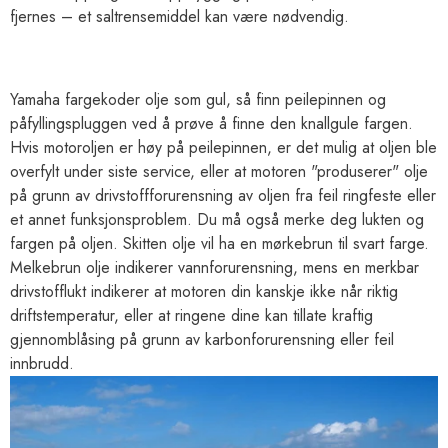
fjernes – et saltrensemiddel kan være nødvendig.
Yamaha fargekoder olje som gul, så finn peilepinnen og
påfyllingspluggen ved å prøve å finne den knallgule fargen.
Hvis motoroljen er høy på peilepinnen, er det mulig at oljen ble
overfylt under siste service, eller at motoren "produserer" olje
på grunn av drivstoffforurensning av oljen fra feil ringfeste eller
et annet funksjonsproblem. Du må også merke deg lukten og
fargen på oljen. Skitten olje vil ha en mørkebrun til svart farge.
Melkebrun olje indikerer vannforurensning, mens en merkbar
drivstofflukt indikerer at motoren din kanskje ikke når riktig
driftstemperatur, eller at ringene dine kan tillate kraftig
gjennomblåsing på grunn av karbonforurensning eller feil
innbrudd.