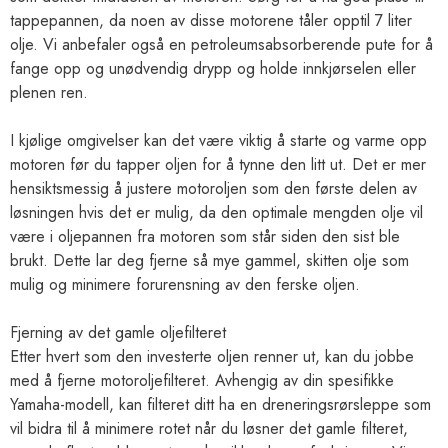
tappepannen, da noen av disse motorene tåler opptil 7 liter
olje. Vi anbefaler også en petroleumsabsorberende pute for å
fange opp og unødvendig drypp og holde innkjørselen eller
plenen ren.
I kjølige omgivelser kan det være viktig å starte og varme opp
motoren før du tapper oljen for å tynne den litt ut. Det er mer
hensiktsmessig å justere motoroljen som den første delen av
løsningen hvis det er mulig, da den optimale mengden olje vil
være i oljepannen fra motoren som står siden den sist ble
brukt. Dette lar deg fjerne så mye gammel, skitten olje som
mulig og minimere forurensning av den ferske oljen.
Fjerning av det gamle oljefilteret
Etter hvert som den investerte oljen renner ut, kan du jobbe
med å fjerne motoroljefilteret. Avhengig av din spesifikke
Yamaha-modell, kan filteret ditt ha en dreneringsrørsleppe som
vil bidra til å minimere rotet når du løsner det gamle filteret,