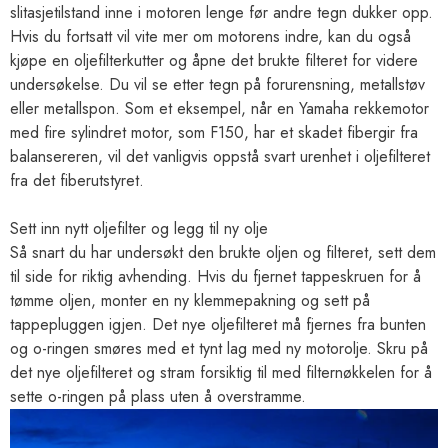
slitasjetilstand inne i motoren lenge før andre tegn dukker opp.
Hvis du fortsatt vil vite mer om motorens indre, kan du også
kjøpe en oljefilterkutter og åpne det brukte filteret for videre
undersøkelse. Du vil se etter tegn på forurensning, metallstøv
eller metallspon. Som et eksempel, når en Yamaha rekkemotor
med fire sylindret motor, som F150, har et skadet fibergir fra
balansereren, vil det vanligvis oppstå svart urenhet i oljefilteret
fra det fiberutstyret.
Sett inn nytt oljefilter og legg til ny olje
Så snart du har undersøkt den brukte oljen og filteret, sett dem
til side for riktig avhending. Hvis du fjernet tappeskruen for å
tømme oljen, monter en ny klemmepakning og sett på
tappepluggen igjen. Det nye oljefilteret må fjernes fra bunten
og o-ringen smøres med et tynt lag med ny motorolje. Skru på
det nye oljefilteret og stram forsiktig til med filternøkkelen for å
sette o-ringen på plass uten å overstramme.