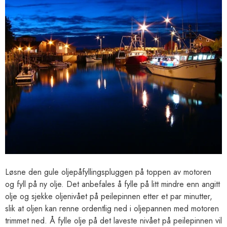
Løsne den gule oljepåfyllingspluggen på toppen av motoren
og fyll på ny olje. Det anbefales å fylle på litt mindre enn angitt
olje og sjekke oljenivået på peilepinnen etter et par minutter,
slik at oljen kan renne ordentlig ned i oljepannen med motoren
trimmet ned. Å fylle olje på det laveste nivået på peilepinnen vil