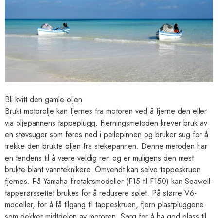
Bli kvitt den gamle oljen
Brukt motorolje kan fjernes fra motoren ved å fjerne den eller
via oljepannens tappeplugg. Fjerningsmetoden krever bruk av
en støvsuger som føres ned i peilepinnen og bruker sug for å
trekke den brukte oljen fra stekepannen. Denne metoden har
en tendens til å være veldig ren og er muligens den mest
brukte blant vannteknikere. Omvendt kan selve tappeskruen
fjernes. På Yamaha firetaktsmodeller (F15 til F150) kan Seawell-
tapperørssettet brukes for å redusere sølet. På større V6-
modeller, for å få tilgang til tappeskruen, fjern plastpluggene
som dekker midtdelen av motoren. Sørg for å ha god plass til